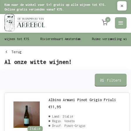
Kom naar de winkel voor 5+1 gratis op alle wijnen tot €15.
Online gratis verzenden vanaf €75.
0
le wijnen tot €15
Rivierenbuurt Amsterdam
Ruime verzameling wijn
Terug
Al onze witte wijnen!
Filters
Albino Armani Pinot Grigio Friuli
€11,95
Land: Italië
Regio: Veneto
Druif: Pinot-Grigio
Italië