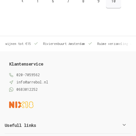
1
6
7
8
9
10
le wijnen tot €15
Rivierenbuurt Amsterdam
Ruime verzameling wij
Klantenservice
020-7059562
info@arrebol.nl
0683012252
Usefull links