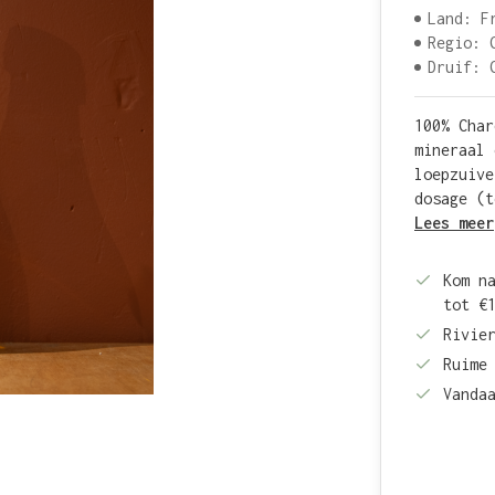
Land: F
Regio: 
Druif: 
100% Char
mineraal 
loepzuive
dosage (t
Lees meer
Kom n
tot €
Rivie
Ruime
Vanda