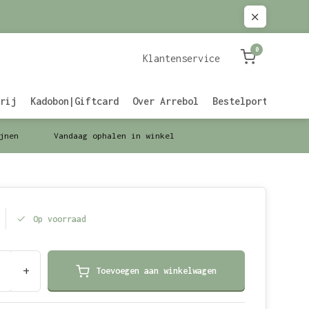
0
Klantenservice
rij
Kadobon|Giftcard
Over Arrebol
Bestelportaal Zak
jnen
Vandaag ophalen in winkel
Op voorraad
+
Toevoegen aan winkelwagen