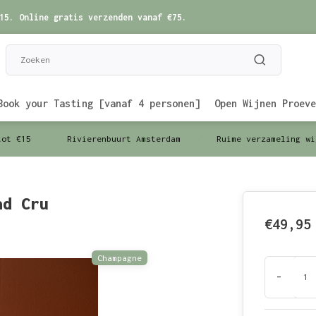
15. Online gratis verzenden vanaf €75.
Book your Tasting [vanaf 4 personen]
Open Wijnen Proeve
tot €15
Rivierenbuurt Amsterdam
Ruime verzameling wi
nd Cru
€49,95
Champagne
-