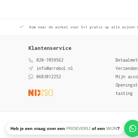
Kom naar de winkel voor 5+1 gratis op alle wijnen 
Klantenservice
020-7059562
Betaalmet
info@arrebol.nl
Verzenden
0683012252
Mijn acco
Openingst
tasting
Algemene voorwaarden
Privacy Policy
Sitemap
Heb je een vraag over een
PROEVERIJ
of een
WIJN
?
© Arrebol wijn
- Powered by
emarkable