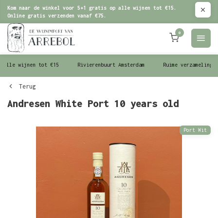
Kom naar de winkel voor 5+1 gratis op alle wijnen tot €15.
Online gratis verzenden vanaf €75.
0
le wijnen tot €15
Rivierenbuurt Amsterdam
Ruime verzameling wijn
Terug
Andresen White Port 10 years old
Port Wit