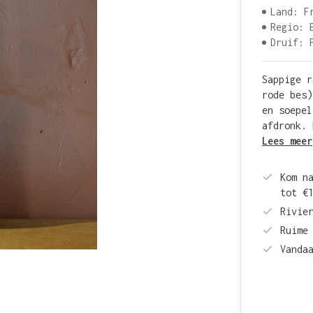
Land: F
Regio: 
Druif: 
Sappige r
rode bes)
en soepel
afdronk. 
Lees meer
Kom n
tot €
Rivie
Ruime
Vanda