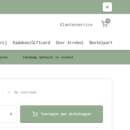
0
Klantenservice
rij
Kadobon|Giftcard
Over Arrebol
Bestelportaal Zak
jnen
Vandaag ophalen in winkel
Op voorraad
+
Toevoegen aan winkelwagen