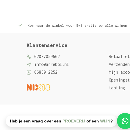
Kom naar de winkel voor 5+1 gratis op alle wijnen 
Klantenservice
020-7059562
Betaalmet
info@arrebol.nl
Verzenden
0683012252
Mijn acco
Openingst
tasting
Algemene voorwaarden
Privacy Policy
Sitemap
Heb je een vraag over een
PROEVERIJ
of een
WIJN
?
© Arrebol wijn
- Powered by
emarkable