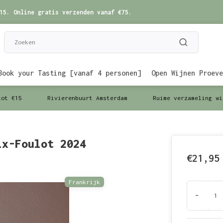
15. Online gratis verzenden vanaf €75.
Book your Tasting [vanaf 4 personen]
Open Wijnen Proeve
tot €15
Rivierenbuurt Amsterdam
Ruime verzameling wi
ix-Foulot 2024
€21,95
Frankrijk
-