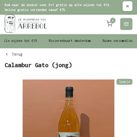
Kom naar de winkel voor 5+1 gratis op alle wijnen tot €15.
Online gratis verzenden vanaf €75.
0
le wijnen tot €15
Rivierenbuurt Amsterdam
Ruime verzameling wijn
Terug
Calambur Gato (jong)
Spanje