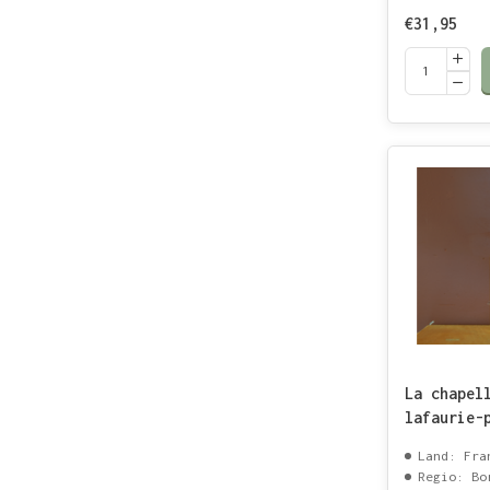
€31,95
La chapel
lafaurie-
Land: Fra
Regio: Bo