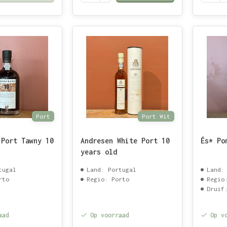
Port
Port Wit
 Port Tawny 10
Andresen White Port 10
És* Po
years old
tugal
Land: Portugal
Land:
rto
Regio: Porto
Regio
Druif
aad
Op voorraad
Op v