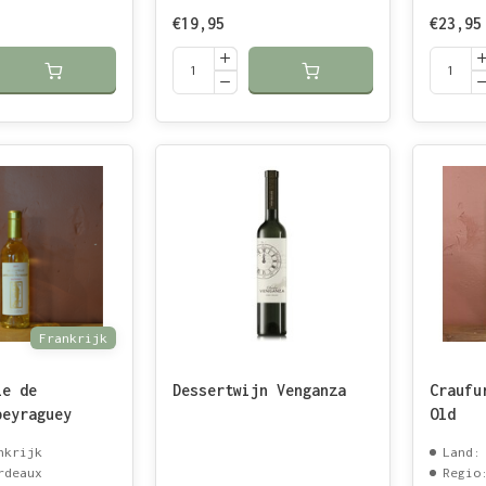
€19,95
€23,95
Frankrijk
le de
Dessertwijn Venganza
Craufu
peyraguey
Old
nkrijk
Land:
rdeaux
Regio