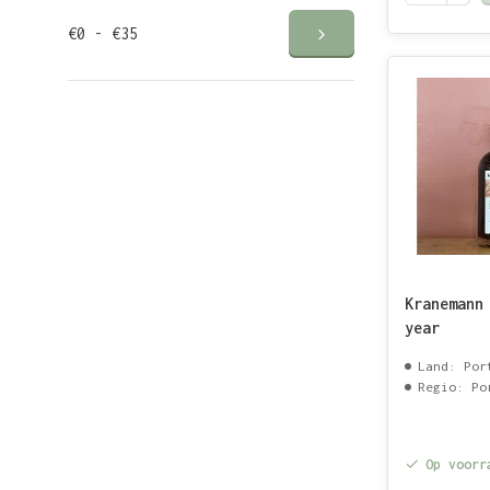
€0 - €35
Kranemann
year
Land: Por
Regio: Po
Op voorr