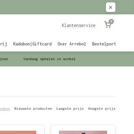
0
Klantenservice
rij
Kadobon|Giftcard
Over Arrebol
Bestelportaal Zak
jnen
Vandaag ophalen in winkel
keken
Nieuwste producten
Laagste prijs
Hoogste prijs