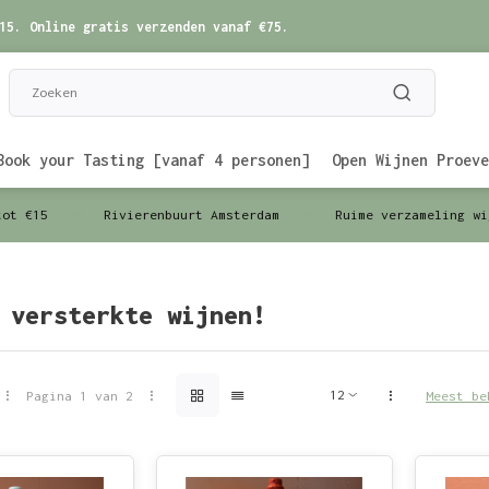
15. Online gratis verzenden vanaf €75.
Book your Tasting [vanaf 4 personen]
Open Wijnen Proeve
tot €15
Rivierenbuurt Amsterdam
Ruime verzameling wi
 versterkte wijnen!
Pagina 1 van 2
Meest be