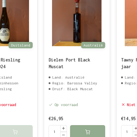
Duitsland
Australië
 Riesling
Dielen Port Black
Tawny 
024
Muscat
jaar
tsland
Land: Australië
Land:
einhessen
Regio: Barossa Valley
Regio
esling
Druif: Black Muscat
voorraad
Op voorraad
Niet
€26,95
€14,95