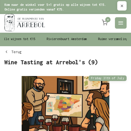
Kom naar de winkel voor 5+1 gratis op alle wijnen tot €15.
Online gratis verzenden vanaf €75.
0
le wijnen tot €15
Rivierenbuurt Amsterdam
Ruime verzameling wijn
Terug
Wine Tasting at Arrebol's (9)
Friday 31th of July