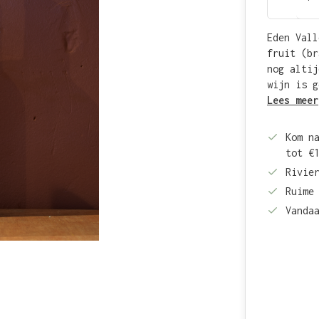
Eden Vall
fruit (br
nog altij
wijn is g
Lees meer
Kom n
tot €
Rivie
Ruime
Vanda