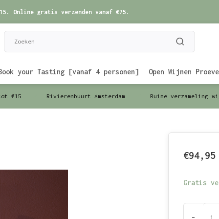
15. Online gratis verzenden vanaf €75.
Book your Tasting [vanaf 4 personen]
Open Wijnen Proeve
tot €15
Rivierenbuurt Amsterdam
Ruime verzameling wi
€94,95
Gratis ve
-