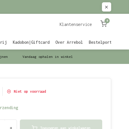
0
Klantenservice
rij
Kadobon|Giftcard
Over Arrebol
Bestelportaal Zak
jnen
Vandaag ophalen in winkel
Niet op voorraad
rzending
+
Toevoegen aan winkelwagen