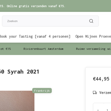
15. Online gratis verzenden vanaf €75.
Book your Tasting [vanaf 4 personen]
Open Wijnen Proeve
tot €15
Rivierenbuurt Amsterdam
Ruime verzameling wi
60 Syrah 2021
€44,95
Frankrijk
Verze
-