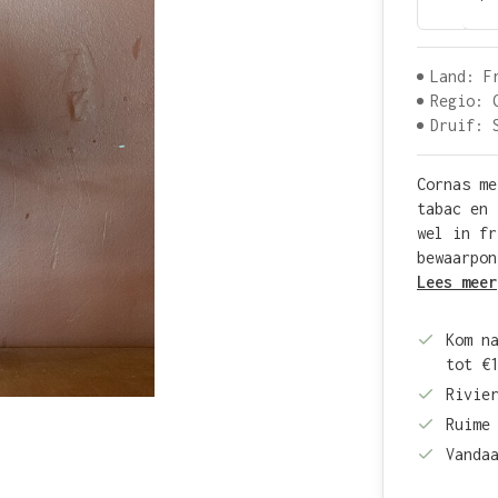
Land: F
Regio: 
Druif: 
Cornas me
tabac en 
wel in fr
bewaarpon
Lees meer
Kom n
tot €
Rivie
Ruime
Vanda