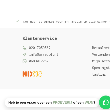
Kom naar de winkel voor 5+1 gratis op alle wijnen 
Klantenservice
020-7059562
Betaalmet
info@arrebol.nl
Verzenden
0683012252
Mijn acco
Openingst
tasting
Algemene voorwaarden
Privacy Policy
Sitemap
Heb je een vraag over een
PROEVERIJ
of een
WIJN
?
© Arrebol wijn
- Powered by
emarkable