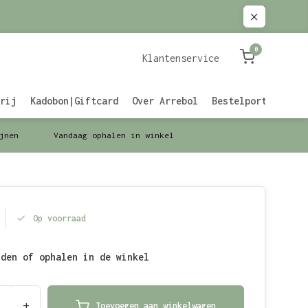
0
Klantenservice
rij
Kadobon|Giftcard
Over Arrebol
Bestelportaal Zak
jnen
Vandaag ophalen in winkel
Op voorraad
nden of ophalen in de winkel
+
Toevoegen aan winkelwagen