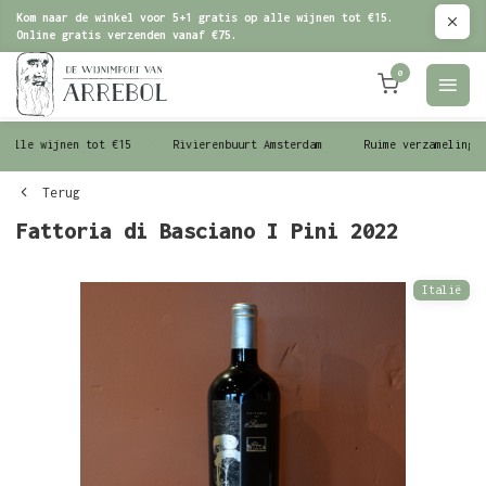
Kom naar de winkel voor 5+1 gratis op alle wijnen tot €15.
Online gratis verzenden vanaf €75.
0
le wijnen tot €15
Rivierenbuurt Amsterdam
Ruime verzameling wijn
Terug
Fattoria di Basciano I Pini 2022
Italië