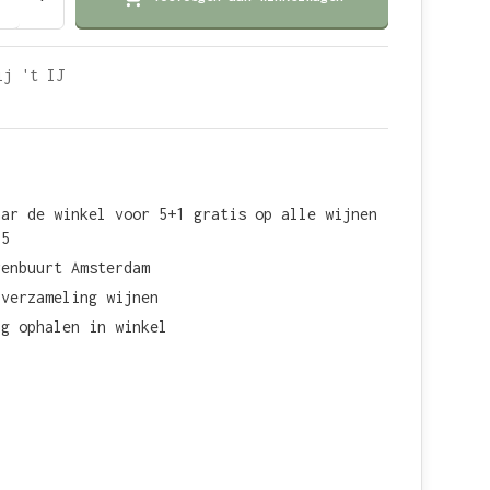
ij 't IJ
aar de winkel voor 5+1 gratis op alle wijnen
15
renbuurt Amsterdam
 verzameling wijnen
ag ophalen in winkel