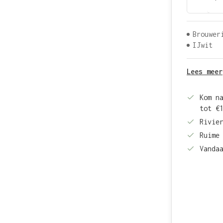
Brouwer
IJwit
Lees meer
Kom n
tot €
Rivie
Ruime
Vanda