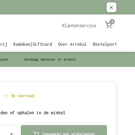
0
Klantenservice
rij
Kadobon|Giftcard
Over Arrebol
Bestelportaal Zak
jnen
Vandaag ophalen in winkel
Op voorraad
nden of ophalen in de winkel
+
Toevoegen aan winkelwagen