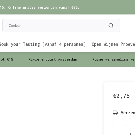
15. Online gratis verzenden vanaf €75.
Book your Tasting [vanaf 4 personen]
Open Wijnen Proeve
tot €15
Rivierenbuurt Amsterdam
Ruime verzameling wi
€2,75
Verze
-