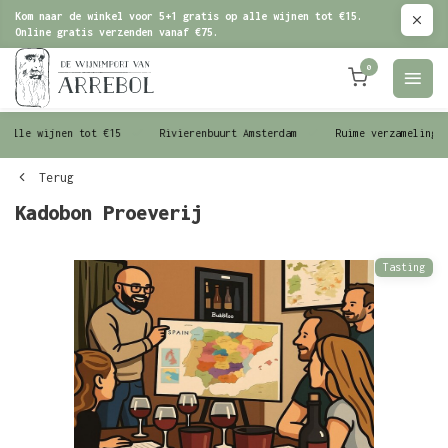
Kom naar de winkel voor 5+1 gratis op alle wijnen tot €15.
Online gratis verzenden vanaf €75.
0
le wijnen tot €15
Rivierenbuurt Amsterdam
Ruime verzameling wijn
Terug
Kadobon Proeverij
Tasting