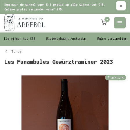
Kom naar de winkel voor 5+1 gratis op alle wijnen tot €15.
Online gratis verzenden vanaf €75.
0
le wijnen tot €15
Rivierenbuurt Amsterdam
Ruime verzameling wijn
Terug
Les Funambules Gewürztraminer 2023
Frankrijk