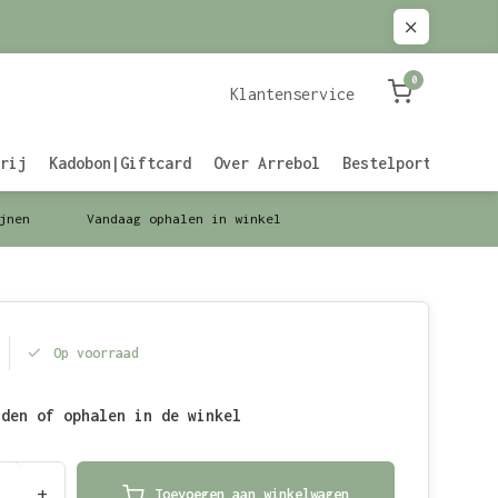
0
Klantenservice
rij
Kadobon|Giftcard
Over Arrebol
Bestelportaal Zak
jnen
Vandaag ophalen in winkel
Op voorraad
nden of ophalen in de winkel
+
Toevoegen aan winkelwagen