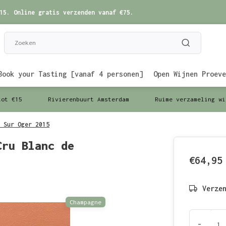
15. Online gratis verzenden vanaf €75.
Book your Tasting [vanaf 4 personen]
Open Wijnen Proeve
tot €15
Rivierenbuurt Amsterdam
Ruime verzameling wi
 Sur Oger 2015
Cru Blanc de
€64,95
Verze
Champagne
-