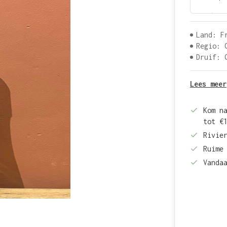
Land: F
Regio: 
Druif: 
Lees meer
Kom n
tot €
Rivie
Ruime
Vanda