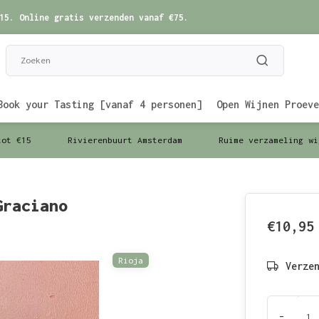
15. Online gratis verzenden vanaf €75.
Book your Tasting [vanaf 4 personen]
Open Wijnen Proeve
tot €15
Rivierenbuurt Amsterdam
Ruime verzameling wi
Graciano
€10,95
Rioja
Verze
-