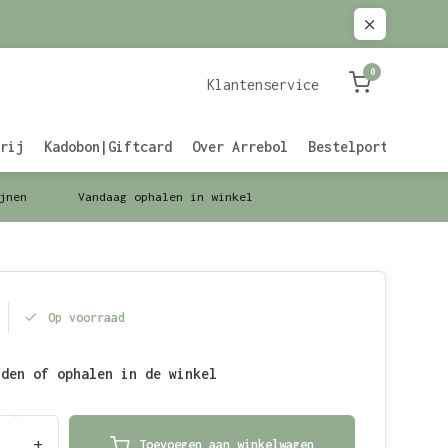
0
Klantenservice
rij
Kadobon|Giftcard
Over Arrebol
Bestelportaal Zak
jnen
Vandaag ophalen in winkel
Op voorraad
nden of ophalen in de winkel
+
Toevoegen aan winkelwagen