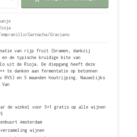
panje
Rioja
Tempranillo/Garnacha/Graciano
natie van rijp fruit (bramen, dankzij
 en de typische kruidige bite van
lo uit de Rioja. De diepgang heeft deze
++ te danken aan fermentatie op betonnen
v RVS) en 5 maanden houtrijping. Nauwelijks
 Van
aar de winkel voor 5+1 gratis op alle wijnen
15
renbuurt Amsterdam
 verzameling wijnen