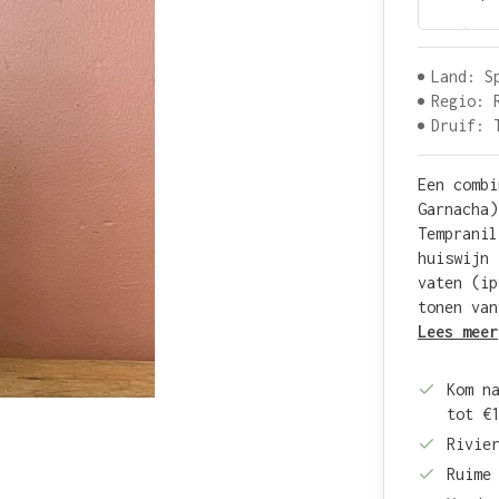
Land: S
Regio: 
Druif: 
Een combi
Garnacha)
Tempranil
huiswijn 
vaten (ip
tonen van
Lees meer
Kom n
tot €
Rivie
Ruime