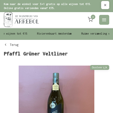
Kom naar de winkel voor 5+1 gratis op alle wijnen tot €15.
Online gratis verzenden vanaf €75.
0
le wijnen tot €15
Rivierenbuurt Amsterdam
Ruime verzameling wijn
Terug
Pfaffl Grüner Veltliner
Oostenrijk