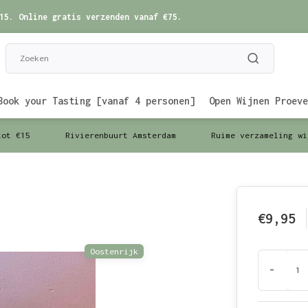
15. Online gratis verzenden vanaf €75.
Book your Tasting [vanaf 4 personen]
Open Wijnen Proeve
tot €15
Rivierenbuurt Amsterdam
Ruime verzameling wi
€9,95
Oostenrijk
-