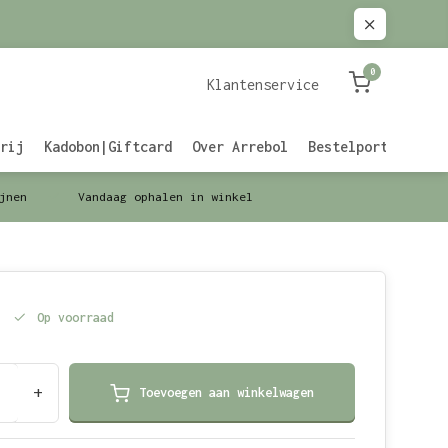
0
Klantenservice
rij
Kadobon|Giftcard
Over Arrebol
Bestelportaal Zak
jnen
Vandaag ophalen in winkel
Op voorraad
+
Toevoegen aan winkelwagen