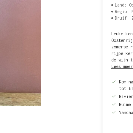
Land: O
Regio: 
Druif: 
Leuke ken
Oostenrij
zomerse r
rijpe ker
de wijn t
Lees meer
Kom n
tot €
Rivie
Ruime
Vanda