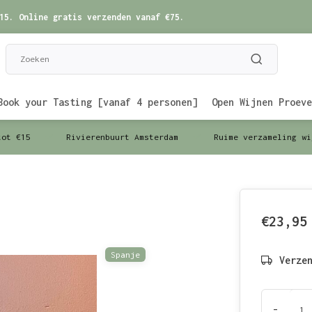
15. Online gratis verzenden vanaf €75.
Book your Tasting [vanaf 4 personen]
Open Wijnen Proeve
tot €15
Rivierenbuurt Amsterdam
Ruime verzameling wi
€23,95
Spanje
Verze
-