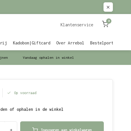
0
Klantenservice
rij
Kadobon|Giftcard
Over Arrebol
Bestelportaal Zak
jnen
Vandaag ophalen in winkel
Op voorraad
nden of ophalen in de winkel
+
Toevoegen aan winkelwagen