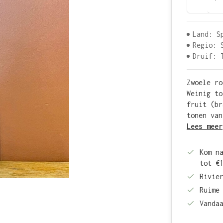
Land: S
Regio: 
Druif: 
Zwoele ro
Weinig to
fruit (br
tonen van
Lees meer
Kom n
tot €
Rivie
Ruime
Vanda