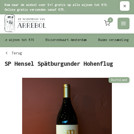
Kom naar de winkel voor 5+1 gratis op alle wijnen tot €15.
Online gratis verzenden vanaf €75.
0
le wijnen tot €15
Rivierenbuurt Amsterdam
Ruime verzameling wijn
Terug
SP Hensel Spätburgunder Hohenflug
Duitsland