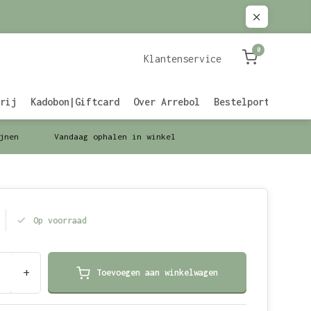
0
Klantenservice
rij
Kadobon|Giftcard
Over Arrebol
Bestelportaal Zak
jnen
Vandaag ophalen in winkel
Op voorraad
+
Toevoegen aan winkelwagen