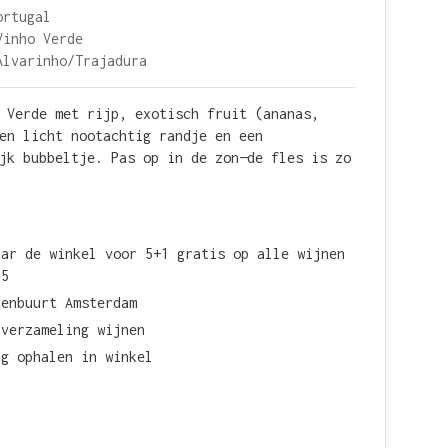
ortugal
Vinho Verde
Alvarinho/Trajadura
 Verde met rijp, exotisch fruit (ananas,
en licht nootachtig randje en een
jk bubbeltje. Pas op in de zon—de fles is zo
aar de winkel voor 5+1 gratis op alle wijnen
15
renbuurt Amsterdam
 verzameling wijnen
ag ophalen in winkel