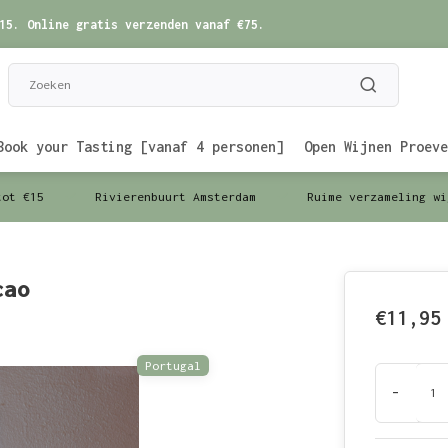
15. Online gratis verzenden vanaf €75.
Book your Tasting [vanaf 4 personen]
Open Wijnen Proeve
tot €15
Rivierenbuurt Amsterdam
Ruime verzameling wi
cao
€11,95
Portugal
-