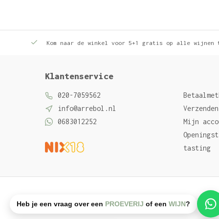
Kom naar de winkel voor 5+1 gratis op alle wijnen 
Klantenservice
020-7059562
Betaalmet
info@arrebol.nl
Verzenden
0683012252
Mijn acco
Openingst
tasting
Algemene voorwaarden
Privacy Policy
Sitemap
Heb je een vraag over een
PROEVERIJ
of een
WIJN
?
© Arrebol wijn
- Powered by
emarkable