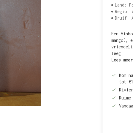
Land: P
Regio: 
Druif: 
Een Vinho
mango), e
vriendeli
leeg.
Lees meer
Kom n
tot €
Rivie
Ruime
Vanda