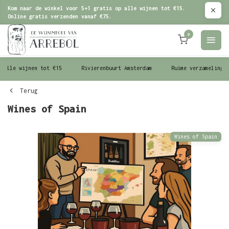
Kom naar de winkel voor 5+1 gratis op alle wijnen tot €15.
Online gratis verzenden vanaf €75.
0
le wijnen tot €15
Rivierenbuurt Amsterdam
Ruime verzameling wijn
Terug
Wines of Spain
Wines of Spain