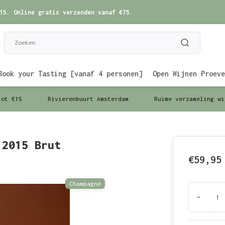
15. Online gratis verzenden vanaf €75.
Book your Tasting [vanaf 4 personen]
Open Wijnen Proeve
tot €15
Rivierenbuurt Amsterdam
Ruime verzameling wi
 2015 Brut
€59,95
Champagne
-