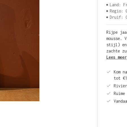
Land: F
Regio: 
Druif: 
Rijpe jaa
mousse. V
stijl) en
zachte zu
Lees meer
Kom n
tot €
Rivie
Ruime
Vanda