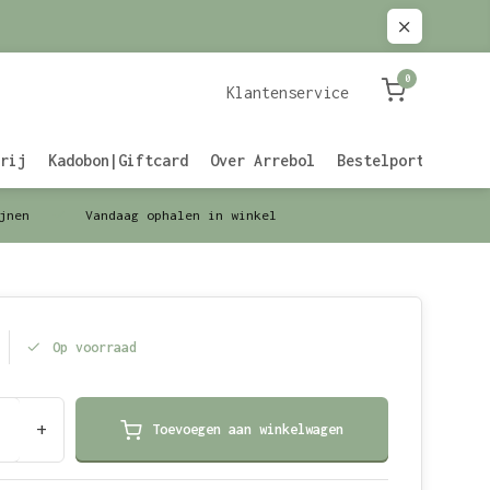
0
Klantenservice
rij
Kadobon|Giftcard
Over Arrebol
Bestelportaal Zak
jnen
Vandaag ophalen in winkel
Op voorraad
+
Toevoegen aan winkelwagen