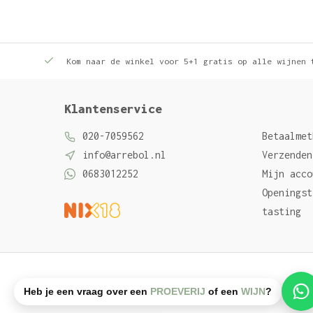
Kom naar de winkel voor 5+1 gratis op alle wijnen 
Klantenservice
020-7059562
Betaalmet
info@arrebol.nl
Verzenden
0683012252
Mijn acco
Openingst
tasting
Algemene voorwaarden
Privacy Policy
Sitemap
Heb je een vraag over een
PROEVERIJ
of een
WIJN
?
© Arrebol wijn
- Powered by
emarkable