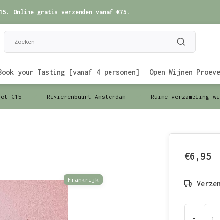
15. Online gratis verzenden vanaf €75.
Book your Tasting [vanaf 4 personen]
Open Wijnen Proeve
tot €15
Rivierenbuurt Amsterdam
Ruime verzameling wi
€6,95
Frankrijk
Verze
-