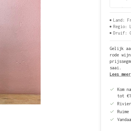
Land: F
Regio: 
Druif: 
Gelijk aa
rode wijn
prijssegm
saai.
Lees meer
Kom n
tot €
Rivie
Ruime
Vanda