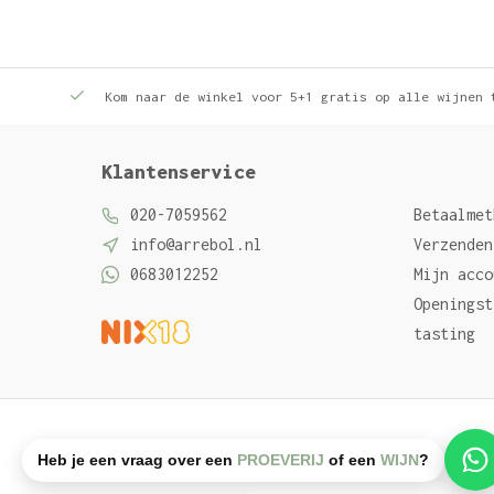
Kom naar de winkel voor 5+1 gratis op alle wijnen 
Klantenservice
020-7059562
Betaalmet
info@arrebol.nl
Verzenden
0683012252
Mijn acco
Openingst
tasting
Algemene voorwaarden
Privacy Policy
Sitemap
Heb je een vraag over een
PROEVERIJ
of een
WIJN
?
© Arrebol wijn
- Powered by
emarkable