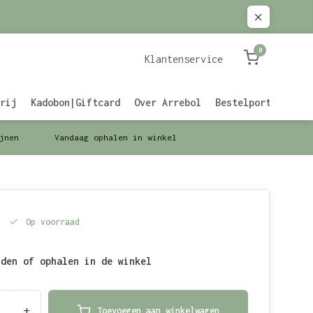
0
Klantenservice
rij
Kadobon|Giftcard
Over Arrebol
Bestelportaal Zak
jnen
Vandaag ophalen in winkel
Op voorraad
nden of ophalen in de winkel
+
Toevoegen aan winkelwagen