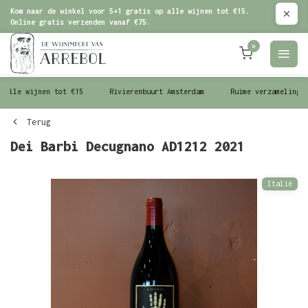
Kom naar de winkel voor 5+1 gratis op alle wijnen tot €15.
Online gratis verzenden vanaf €75.
0
le wijnen tot €15
Rivierenbuurt Amsterdam
Ruime verzameling wijn
Terug
Dei Barbi Decugnano AD1212 2021
Italië