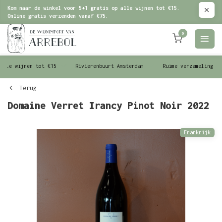
Kom naar de winkel voor 5+1 gratis op alle wijnen tot €15.
Online gratis verzenden vanaf €75.
0
le wijnen tot €15
Rivierenbuurt Amsterdam
Ruime verzameling wijn
Terug
Domaine Verret Irancy Pinot Noir 2022
Frankrijk