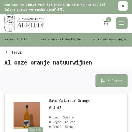
Kom naar de winkel voor 5+1 gratis op alle wijnen tot €15.
Online gratis verzenden vanaf €75.
0
le wijnen tot €15
Rivierenbuurt Amsterdam
Ruime verzameling wijn
Terug
Al onze oranje natuurwijnen
Filters
Gato Calambur Orange
€14,95
Land: Spanje
Regio: Toledo
Druif: Blend
Spanje