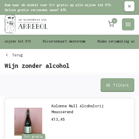
Kom naar de winkel voor 5+1 gratis op alle wijnen tot €15.
Online gratis verzenden vanaf €75.
0
le wijnen tot €15
Rivierenbuurt Amsterdam
Ruime verzameling wijn
Terug
Wijn zonder alcohol
Filters
Kolonne Null Alcoholvrij
Mousserend
€13,45
5+1 gratis