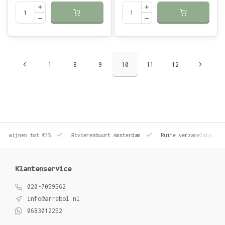
1
8
9
10
11
12
le wijnen tot €15
Rivierenbuurt Amsterdam
Ruime verzameling wij
Klantenservice
020-7059562
info@arrebol.nl
0683012252