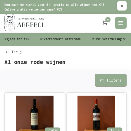
Kom naar de winkel voor 5+1 gratis op alle wijnen tot €15.
Online gratis verzenden vanaf €75.
0
le wijnen tot €15
Rivierenbuurt Amsterdam
Ruime verzameling wijn
Terug
Al onze rode wijnen
Filters
Italië
Italië