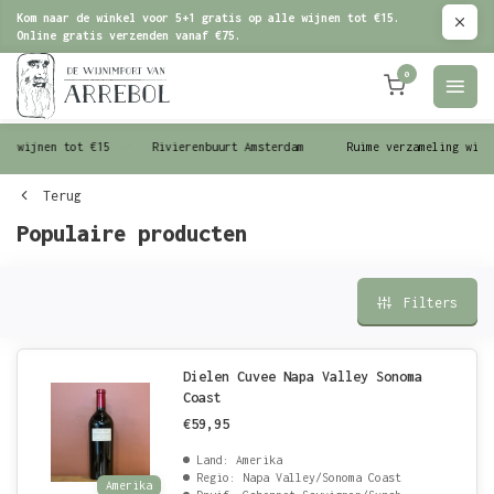
Kom naar de winkel voor 5+1 gratis op alle wijnen tot €15.
Online gratis verzenden vanaf €75.
0
le wijnen tot €15
Rivierenbuurt Amsterdam
Ruime verzameling wijn
Terug
Populaire producten
Filters
Dielen Cuvee Napa Valley Sonoma
Coast
€59,95
Land: Amerika
Regio: Napa Valley/Sonoma Coast
Amerika