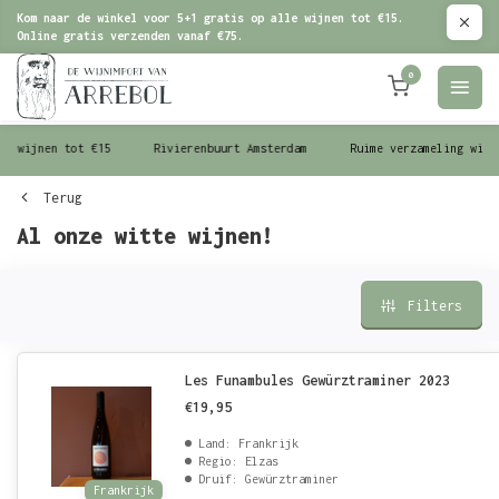
Kom naar de winkel voor 5+1 gratis op alle wijnen tot €15.
Online gratis verzenden vanaf €75.
0
le wijnen tot €15
Rivierenbuurt Amsterdam
Ruime verzameling wijn
Terug
Al onze witte wijnen!
Filters
Les Funambules Gewürztraminer 2023
€19,95
Land: Frankrijk
Regio: Elzas
Druif: Gewürztraminer
Frankrijk