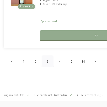
Regio: Jura
Druif: Chardonnay
Frankrijk
Op voorraad
1
2
3
4
5
10
le wijnen tot €15
Rivierenbuurt Amsterdam
Ruime verzameling wij